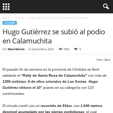
Home
Ciclismo
Hugo Gutiérrez se subió al podio en Calamuchita
CICLISMO
Hugo Gutiérrez se subió al podio
en Calamuchita
Por
Maxi Martin
-
12 septiembre, 2023
1882
0
Foto: Úbice
El pasado fin de semana en la provincia de Córdoba se llevó
adelante el
“Rally de Santa Rosa de Calamuchita”
con más de
1300 ciclistas
,
6 de ellos oriundos de Las Grutas
.
Hugo
Gutiérrez
obtuvo el 10°
puesto en su categoría con 123
contrincantes.
El circuito contó con un
recorrido de 91km
, con
1.640 metros
desnivel acumulado por las sierras cordobesas
, el cual