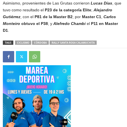
Asimismo, provenientes de Las Grutas corrieron
Lucas Días
, que
tuvo como resultado el
P23 de la categoría Elite
;
Alejandro
Gutiérrez
, con el
P81 de la Master B2
; por
Master C1
,
Carlos
Monteiro
obtuvo el P38
; y
Alefredo Chambi
el
P11 en Master
D1
.
TAGS
CICLISMO
CÓRDOBA
RALLY SANTA ROSA CALAMUCHITA