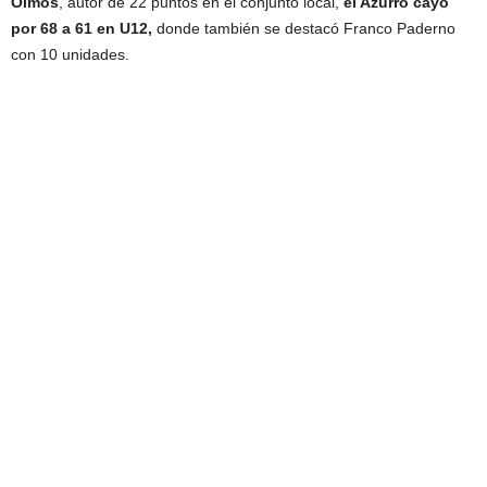
Olmos
, autor de 22 puntos en el conjunto local,
el Azurro cayó
por 68 a 61 en U12,
donde también se destacó Franco Paderno
con 10 unidades.