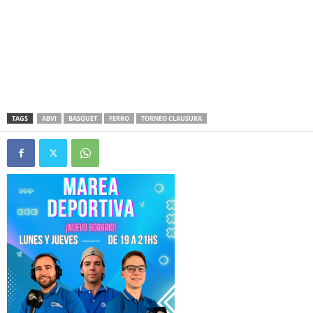
TAGS
ABVI
BASQUET
FERRO
TORNEO CLAUSURA