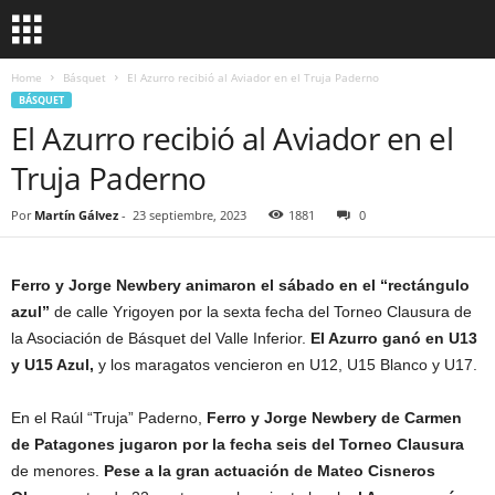
Home
Básquet
El Azurro recibió al Aviador en el Truja Paderno
BÁSQUET
El Azurro recibió al Aviador en el
Truja Paderno
Por
Martín Gálvez
-
23 septiembre, 2023
1881
0
Ferro y Jorge Newbery animaron el sábado en el “rectángulo
azul”
de calle Yrigoyen por la sexta fecha del Torneo Clausura de
la Asociación de Básquet del Valle Inferior.
El Azurro ganó en U13
y U15 Azul,
y los maragatos vencieron en U12, U15 Blanco y U17.
En el Raúl “Truja” Paderno,
Ferro y Jorge Newbery de Carmen
de Patagones jugaron por la fecha seis del Torneo Clausura
de menores.
Pese a la gran actuación de Mateo Cisneros