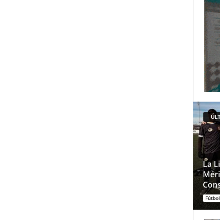
ÚLT
La L
Méri
Cons
Fútbol