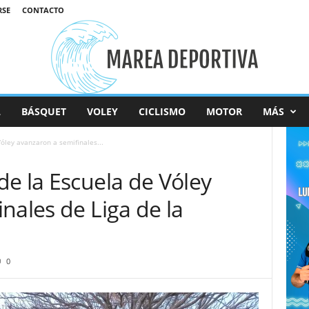
RSE
CONTACTO
L
BÁSQUET
VOLEY
CICLISMO
MOTOR
MÁS
óley avanzaron a semifinales...
e la Escuela de Vóley
nales de Liga de la
0