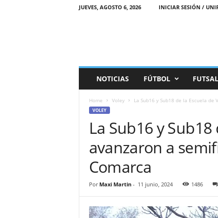
JUEVES, AGOSTO 6, 2026
INICIAR SESIÓN / UNI
M
NOTICIAS
FÚTBOL
FUTSA
a
r
Home
Voley
La Sub16 y Sub18 de la Escuela de V
e
VOLEY
a
La Sub16 y Sub18 d
D
e
avanzaron a semifi
p
o
Comarca
r
t
i
Por
Maxi Martin
-
11 junio, 2024
1486
v
a