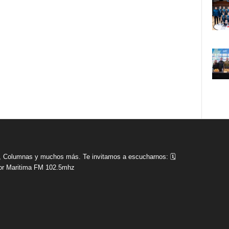
tas, Columnas y muchos más. Te invitamos a escucharnos: 🗓
r Maritima FM 102.5mhz