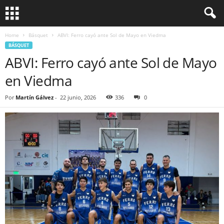
Home
Básquet
ABVI: Ferro cayó ante Sol de Mayo en Viedma
BÁSQUET
ABVI: Ferro cayó ante Sol de Mayo
en Viedma
Por
Martín Gálvez
-
22 junio, 2026
336
0