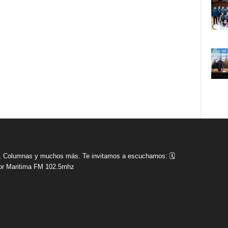
tas, Columnas y muchos más. Te invitamos a escucharnos: 🗓
r Maritima FM 102.5mhz