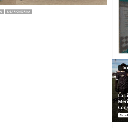
OL
LIGA RIONEGRINA
ÚLT
La L
Méri
Cons
Fútbol