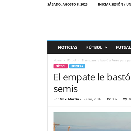
SÁBADO, AGOSTO 8, 2026
INICIAR SESIÓN / UN
M
NOTICIAS
FÚTBOL
FUTSA
a
r
Home
Fútbol
El empate le bastó a Ferro para pa
e
FÚTBOL
PRIMERA
a
El empate le bastó
D
e
semis
p
o
r
Por
Maxi Martin
-
5 julio, 2026
387
0
t
i
v
a