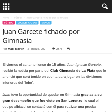
Home
Fútbol
Juan Garcete fichado por Gimnasia
FÚTBOL
LOCALES AFUERA
MENOR
Juan Garcete fichado por
Gimnasia
Por
Maxi Martin
-
21 marzo, 2021
2873
1
El viernes el sanantoniense de 15 años,
Juan Ignacio Garcete
,
recibió la noticia por parte del
Club Gimnasia de La Plata
que le
anunció que será tenido en cuenta para jugar en las divisiones
inferiores del “lobo”.
Juan
tuvo la oportunidad de quedar en Gimnasia
gracias a su
gran desempeño que fue visto en San Lorenzo
, lo cual el
equipo albiazul se contactó con él para realizar una prueba