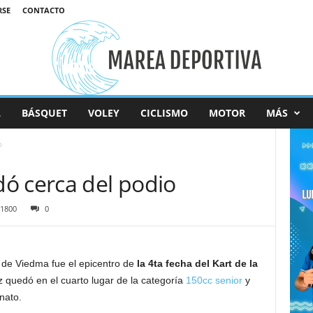
RSE
CONTACTO
L
BÁSQUET
VOLEY
CICLISMO
MOTOR
MÁS
o
ó cerca del podio
1800
0
 de Viedma fue el epicentro de
la 4ta fecha del Kart de la
 quedó en el cuarto lugar de la categoría
150cc senior
y
nato.