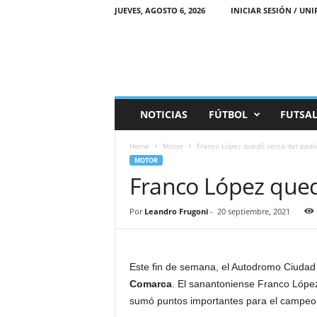
JUEVES, AGOSTO 6, 2026
INICIAR SESIÓN / UNI
M
NOTICIAS
FÚTBOL
FUTSA
a
r
Home
Motor
Franco López quedó cerca del podi
e
MOTOR
a
Franco López qued
D
e
p
Por
Leandro Frugoni
-
20 septiembre, 2021
o
r
t
i
Este fin de semana, el Autodromo Ciudad
v
Comarca
. El sanantoniense Franco López
a
sumó puntos importantes para el campeo