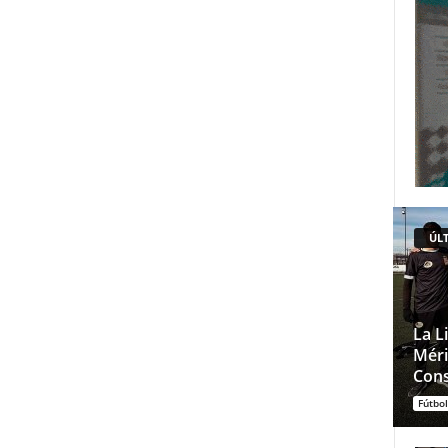
ÚLT
La L
Méri
Cons
Fútbol