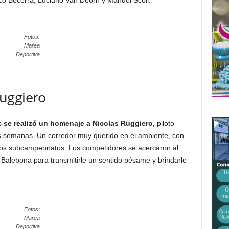
co Becerra, Luciano Van Doorn y Manuel Scoli.
Fotos:
Marea
Deportiva
uggiero
as
se realizó un homenaje a Nicolas Ruggiero,
piloto
as semanas. Un corredor muy querido en el ambiente, con
os subcampeonatos. Los competidores se acercaron al
Balebona para transmitirle un sentido pésame y brindarle
Fotos:
Marea
Deportiva