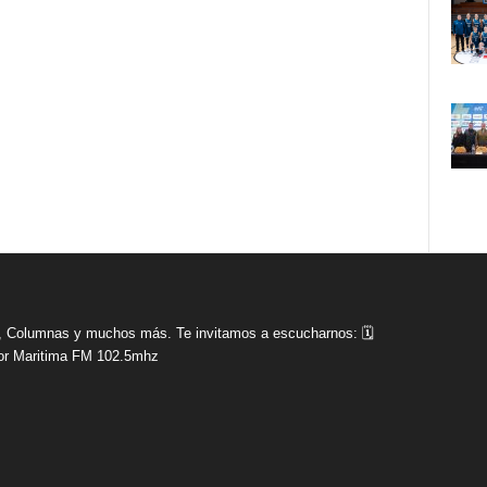
tas, Columnas y muchos más. Te invitamos a escucharnos: 🗓
r Maritima FM 102.5mhz