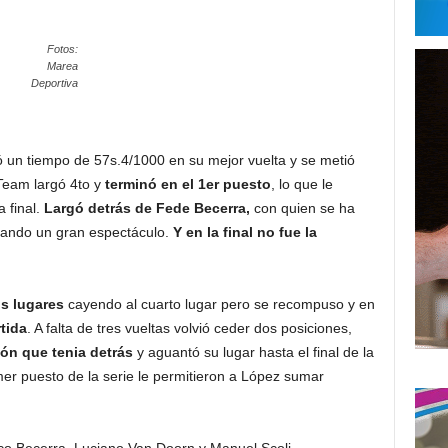
Fotos:
Marea
Deportiva
ó un tiempo de 57s.4/1000 en su mejor vuelta y se metió
 Team largó 4to y
terminó en el 1er puesto
, lo que le
a final.
Largó detrás de Fede Becerra,
con quien se ha
dando un gran espectáculo.
Y en la final no fue la
os lugares
cayendo al cuarto lugar pero se recompuso y en
tida
. A falta de tres vueltas volvió ceder dos posiciones,
tón que tenia detrás
y aguantó su lugar hasta el final de la
rimer puesto de la serie le permitieron a López sumar