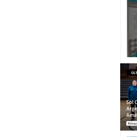
ÚLT
Sol 
Arge
Ame
Básqu