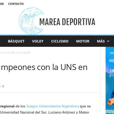
RSE
CONTACTO
L
BÁSQUET
VOLEY
CICLISMO
MOTOR
MÁS
 con la UNS en los JUAR
ampeones con la UNS en
0
 regional
de los
Juegos Universitarios Argentinos
que se
Universidad Nacional del Sur,
Luciano Antúnez y Mateo