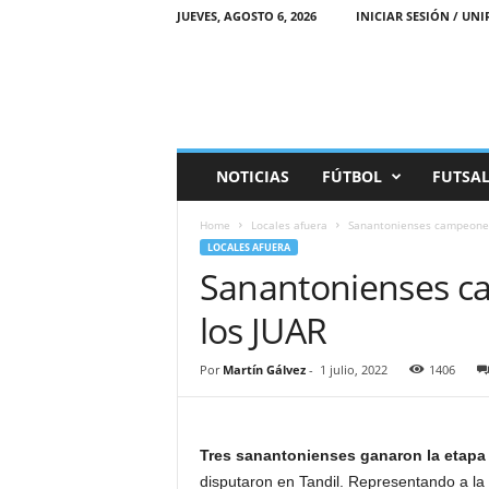
JUEVES, AGOSTO 6, 2026
INICIAR SESIÓN / UNI
M
NOTICIAS
FÚTBOL
FUTSA
a
r
Home
Locales afuera
Sanantonienses campeones
e
LOCALES AFUERA
a
Sanantonienses c
D
e
los JUAR
p
o
r
Por
Martín Gálvez
-
1 julio, 2022
1406
t
i
v
Tres sanantonienses ganaron la etapa
a
disputaron en Tandil. Representando a la 