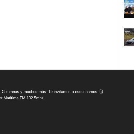
tas, Columnas y muchos más. Te invitamos a escucharnos: 🗓
r Maritima FM 102.5mhz