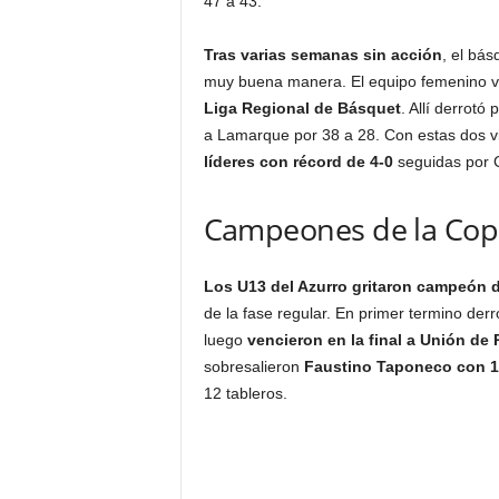
47 a 43.
Tras varias semanas sin acción
, el bás
muy buena manera. El equipo femenino v
Liga Regional de Básquet
. Allí derrotó 
a Lamarque por 38 a 28. Con estas dos vi
líderes con récord de 4-0
seguidas por 
Campeones de la Copa
Los U13 del Azurro gritaron campeón d
de la fase regular. En primer termino der
luego
vencieron en la final a Unión de 
sobresalieron
Faustino Taponeco con 1
12 tableros.