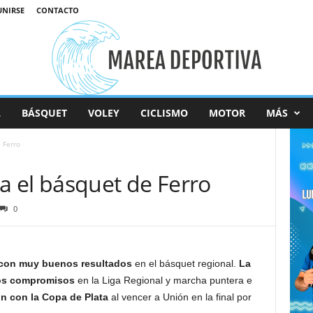
UNIRSE
CONTACTO
L
BÁSQUET
VOLEY
CICLISMO
MOTOR
MÁS
 Ferro
 el básquet de Ferro
0
con muy buenos resultados
en el básquet regional.
La
dos compromisos
en la Liga Regional y marcha puntera e
n con la Copa de Plata
al vencer a Unión en la final por