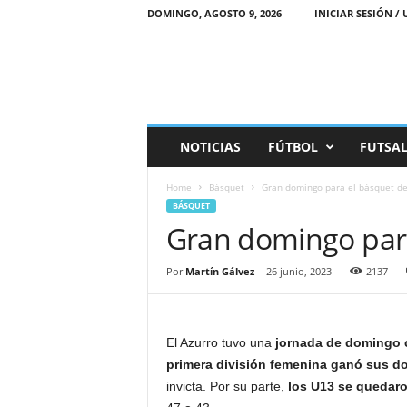
DOMINGO, AGOSTO 9, 2026
INICIAR SESIÓN / 
M
NOTICIAS
FÚTBOL
FUTSA
a
r
Home
Básquet
Gran domingo para el básquet de
e
BÁSQUET
a
Gran domingo para
D
e
p
Por
Martín Gálvez
-
26 junio, 2023
2137
o
r
t
i
El Azurro tuvo una
jornada de domingo 
v
primera división femenina ganó sus 
a
invicta. Por su parte,
los U13 se quedaro