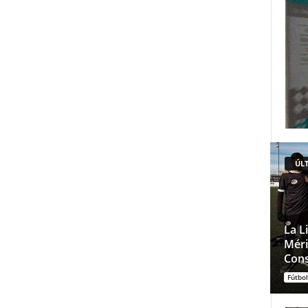
ÚLT
La L
Méri
Cons
Fútbol