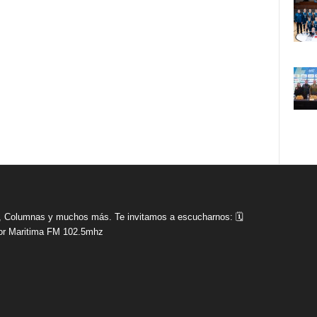
tas, Columnas y muchos más. Te invitamos a escucharnos: 🗓
r Maritima FM 102.5mhz